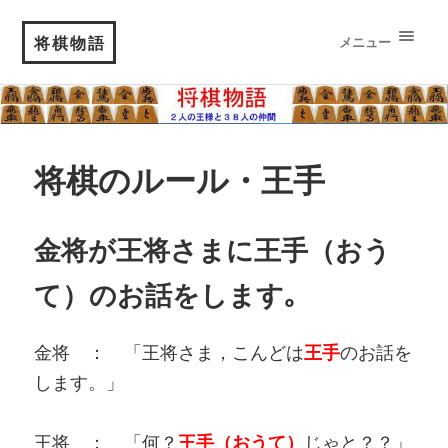
将棋物語
メニュー
将棋のルール・王手
金将が王将さまに王手（おう
て）のお話をします｡
金将 ： 「王将さま，こんどは
王手
のお話を
します。」
王将 ： 「何？
王手（おうて）
じゃと？？」