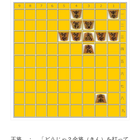
王将 ： 「どうじゃ？金将（きん）を打って