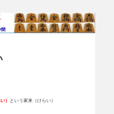
い
へい）
という家来（けらい）