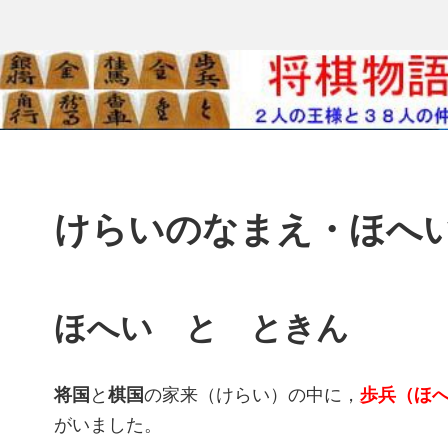
けらいのなまえ・ほへ
ほへい と ときん
将国
と
棋国
の家来（けらい）の中に，
歩兵（ほ
がいました。