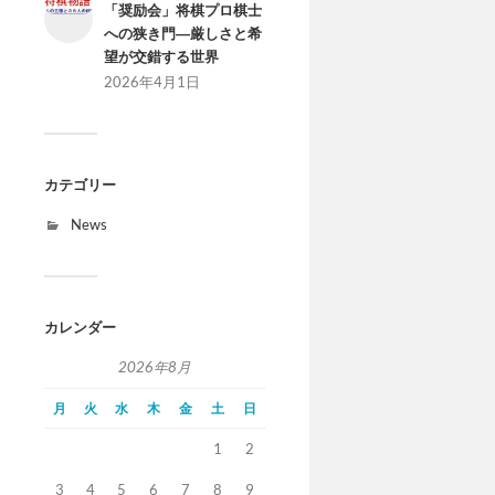
「奨励会」将棋プロ棋士
への狭き門―厳しさと希
望が交錯する世界
2026年4月1日
カテゴリー
News
カレンダー
2026年8月
月
火
水
木
金
土
日
1
2
3
4
5
6
7
8
9